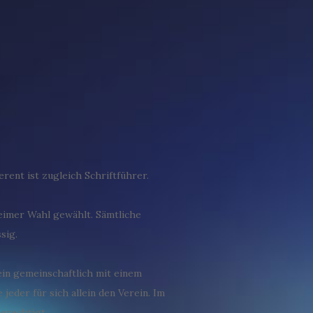
ent ist zugleich Schriftführer.
eimer Wahl gewählt. Sämtliche
sig.
ein gemeinschaftlich mit einem
eder für sich allein den Verein. Im
erechtigt.