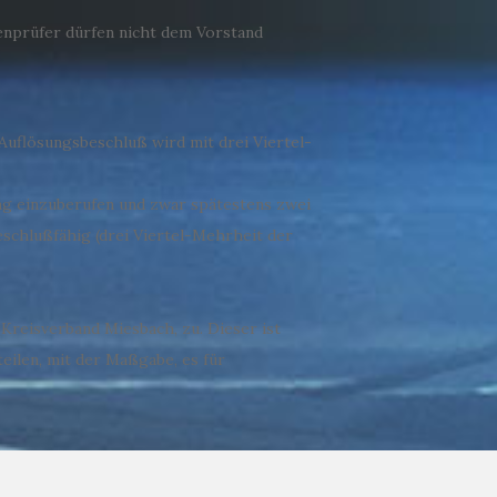
enprüfer dürfen nicht dem Vorstand
Auflösungsbeschluß wird mit drei Viertel-
ung einzuberufen und zwar spätestens zwei
chlußfähig (drei Viertel-Mehrheit der
Kreisverband Miesbach, zu. Dieser ist
eilen, mit der Maßgabe, es für