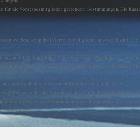
zulegen.
den für die Vorstandsmitglieder geltenden Bestimmungen. Die Kass
lossen werden, wenn drei Viertel der Miglieder anwesend sind. Der 
.
lung nicht beschlußfähig ist, ist eine zweite Mitgliederversamml
Versammlung ist dann unabhängig von der Zahl der Anwesenden bes
ie im Amt befindlichen Vorstandsmitglieder die Liquidatoren.
sherigen Zwecks fällt das Vereinsvermögen dem Bayer. Roten Kreuz, 
g an die Rot-Kreuz-Kolonnen im Schlierach tal-Leitzachtal zu vert
zu verwenden.