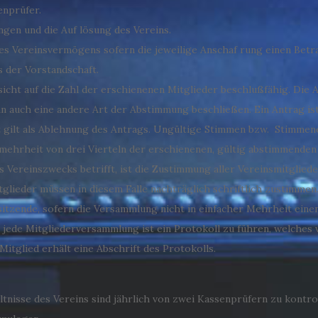
enprüfer.
gen und die Auf lösung des Vereins.
es Vereinsvermögens sofern die jeweilige Anschaf rung einen Betra
s der Vorstandschaft.
icht auf die Zahl der erschienenen Mitglieder beschlußfähig. Die
n auch eine andere Art der Abstimmung beschließen. Ein Antrag i
gilt als Ablehnung des Antrags. Ungültige Stimmen bzw. Stimmen
mehrheit von drei Vierteln der erschienenen, gültig abstimmenden 
Vereinszwecks betrifft, ist die Zustimmung aller Vereinsmitglieder
lieder müssen in diesem Falle nachträglich schriftlich zustimmen
rsitzende, sofern die Versammlung nicht in einfacher Mehrheit ein
 jede Mitgliederversammlung ist ein Protokoll zu führen, welche
Mitglied erhält eine Abschrift des Protokolls.
hältnisse des Vereins sind jährlich von zwei Kassenprüfern zu kontr