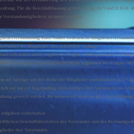
waltung. Für die Beschlußfassung gelten die §§ 28/1 und 32 BGB. üb
n Vorstandsmitgliedern zu unterzeichnen.
Mitgliederversammlung statt. Außer ordentliche Mitgliederversamml
 Fünftel der Mitglieder dies schriftlich verlangt.
tand schriftlich unter Angabe der Tages ordnung und unter Einhal
 die Absendung des Einladungsschreibens folgenden Werktages. Im 
immt. Anträge aus der Reihe der Mitglieder sind mindestens 7 Ta
lich mit kurzer Begründung einzureichen. Der Vorstand entschei
rdnung gesetzt werden. Sie müssen es, wenn sie die Unterstützung
 Aufgaben vorbehalten:
ftlichen Geschäftsberichtes des Vorstandes und des Rechnungsabs
glieder des Vorstandes.