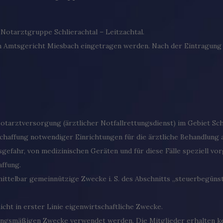
Notarztgruppe Schlierachtal – Leitzachtal.
im Amtsgericht Miesbach eingetragen werden. Nach der Eintragung er
Notarztversorgung (ärztlicher Notfallrettungsdienst) im Gebiet Sc
chaffung notwendiger Einrichtungen für die ärztliche Behandlung a
sgefahr, von medizinischen Geräten und für diese Fälle speziell v
affung.
nmittelbar gemeinnützige Zwecke i. S. des Abschnitts „steuerbegü
 nicht in erster Linie eigenwirtschaftliche Zwecke.
atzungsmäßigen Zwecke verwendet werden. Die Mitglieder erhalten 