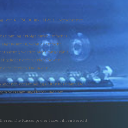
g von € 1750,00 inkl. MWSt. überschreitet.
 Abstimmung erfolgt durch einfaches
st angenommen, wenn er einfache
enthaltung werden nicht mitgezählt.
Mitglieder erforderlich. Soweit
 erforderlich. Die in der
.
en anderen Versammlungsleiter bestimmt. Der
s vom Versammlungsleiter und vom
ollieren. Die Kassenprüfer haben ihren Bericht