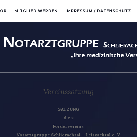
TOR
MITGLIED WERDEN
IMPRESSUM / DATENSCHUTZ
Vereinssatzung
SATZUNG
d e s
Fördervereins
Notarztgruppe Schlierachtal – Leitzachtal e. V.