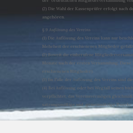
der ordentlichen Mitgliederversammlung vor
(2) Die Wahl der Kassenprüfer erfolgt nach 
angehören.
§ 9 Auflösung des Vereins
(1) Die Auflösung des Vereins kann nur besch
Mehrheit der erschienenen Mitglieder gefaßt
(2) Soweit die einberufene Mitgliederversamm
Monate nach der ersten Versammlung. Diese 
erschienenen Mitglieder).
(3) Im Falle der Auflösung des Vereins sind d
(4) Bei Auflösung oder bei Wegfall seinen bi
verpflichtet, das Vereinsvermögen gleichmäßi
satzungsmäßige und gemeinnützige Zwecke 