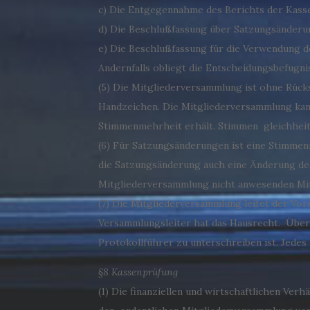
c) Die Entgegennahme des Berichts der Kass
d) Die Beschlußfassung über Satzungsänderun
e) Die Beschlußfassung für die Verwendung d
Andernfalls obliegt die Entscheidungsbefugni
(5) Die Mitgliederversammlung ist ohne Rücks
Handzeichen. Die Mitgliederversammlung kan
Stimmenmehrheit erhält. Stimmen gleichheit 
(6) Für Satzungsänderungen ist eine Stimmen
die Satzungsänderung auch eine Änderung des 
Mitgliederversammlung nicht anwesenden Mitg
(7) Die Mitgliederversammlung leitet der Vo
Versammlungsleiter hat das Hausrecht. Über
Protokollführer zu unterschreiben ist. Jedes 
§8 Kassenprüfung
(1) Die finanziellen und wirtschaftlichen Ver