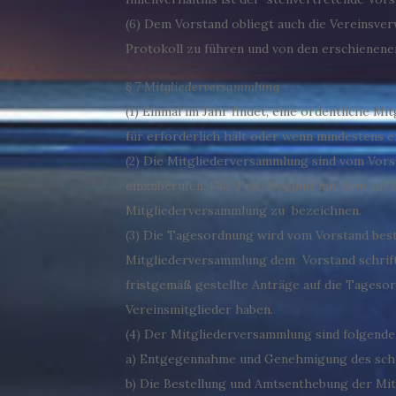
(6) Dem Vorstand obliegt auch die Vereinsver
Protokoll zu führen und von den erschienene
§ 7 Mitgliederversammlung
(1) Einmal im Jahr findet, eine ordentliche 
für erforderlich hält oder wenn mindestens ein
(2) Die Mitgliederversammlung sind vom Vors
einzuberufen. Die Frist beginnt mit dem auf
Mitgliederversammlung zu bezeichnen.
(3) Die Tagesordnung wird vom Vorstand best
Mitgliederversammlung dem Vorstand schrift
fristgemäß gestellte Anträge auf die Tageso
Vereinsmitglieder haben.
(4) Der Mitgliederversammlung sind folgende
a) Entgegennahme und Genehmigung des schri
b) Die Bestellung und Amtsenthebung der Mit